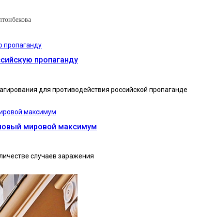
лтонбекова
ссийскую пропаганду
еагирования для противодействия российской пропаганде
о новый мировой максимум
личестве случаев заражения