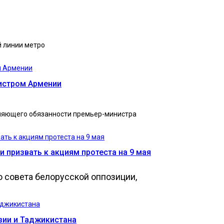
й линии метро
истром Армении
няющего обязанности премьер-министра
 призвать к акциям протеста на 9 мая
 совета белорусской оппозиции,
зии и Таджикистана