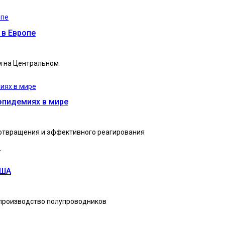
 в Европе
м на Центральном
эпидемиях в мире
дотвращения и эффективного реагирования
.
США
 производство полупроводников