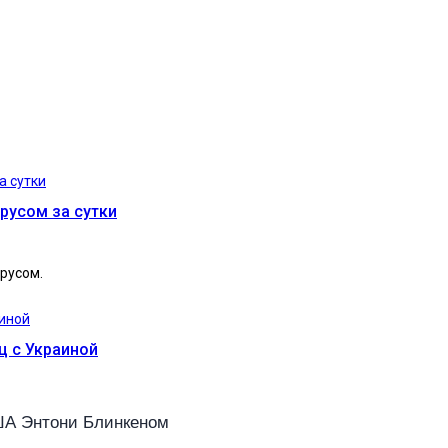
русом за сутки
русом.
ц с Украиной
ША Энтони Блинкеном