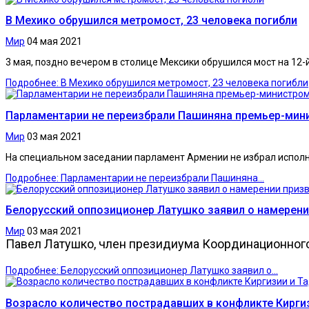
В Мехико обрушился метромост, 23 человека погибли
Мир
04 мая 2021
3 мая, поздно вечером в столице Мексики обрушился мост на 12-
Подробнее: В Мехико обрушился метромост, 23 человека погибли
Парламентарии не переизбрали Пашиняна премьер-мин
Мир
03 мая 2021
На специальном заседании парламент Армении не избрал испол
Подробнее: Парламентарии не переизбрали Пашиняна...
Белорусский оппозиционер Латушко заявил о намерении
Мир
03 мая 2021
Павел Латушко, член президиума Координационного
Подробнее: Белорусский оппозиционер Латушко заявил о...
Возрасло количество пострадавших в конфликте Кирги