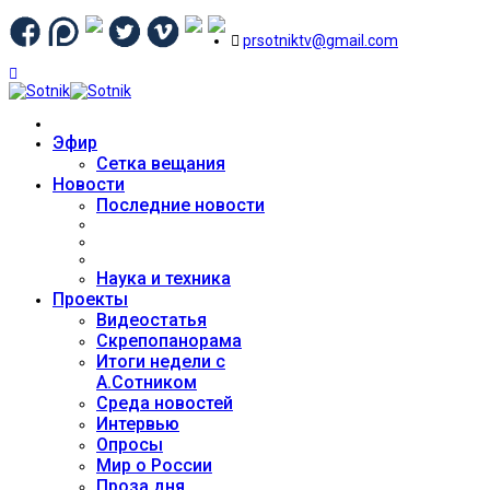
prsotniktv@gmail.com
Эфир
Сетка вещания
Новости
Последние новости
Наука и техника
Проекты
Видеостатья
Скрепопанорама
Итоги недели с
А.Сотником
Среда новостей
Интервью
Опросы
Мир о России
Проза дня