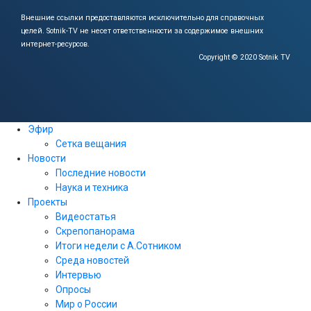
Внешние ссылки предоставляются исключительно для справочных
целей.
Sotnik-TV не несет ответственности за содержимое внешних
интернет-ресурсов.
Copyright © 2020 Sotnik TV
Эфир
Сетка вещания
Новости
Последние новости
Наука и техника
Проекты
Видеостатья
Скрепопанорама
Итоги недели с А.Сотником
Среда новостей
Интервью
Опросы
Мир о России