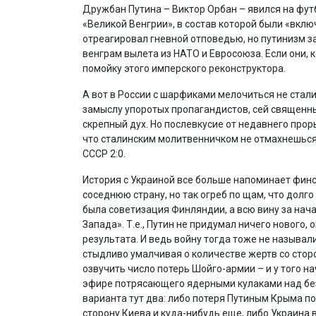
Дружбан Путина – Виктор Орбан – явился на фут
«Великой Венгрии», в состав которой были «вклю
отреагировал гневной отповедью, но путинизм з
венграм вылета из НАТО и Евросоюза. Если они, 
помойку этого имперского реконструктора.
А вот в России с шарфиками мелочиться не стали
замыслу упоротых пропагандистов, сей священн
скрепный дух. Но послевкусие от недавнего прор
что сталинским молитвенничком не отмахнешься.
СССР 2:0.
История с Украиной все больше напоминает финс
соседнюю страну, но так огреб по щам, что долг
была советизация Финляндии, а всю вину за нач
Запада». Т.е., Путин не придумал ничего нового, 
результата. И ведь войну тогда тоже не называл
стыдливо умалчивая о количестве жертв со сторо
озвучить число потерь Шойго-армии – и у того н
эфире потрясающего ядерными кулаками над безу
варианта тут два: либо потеря Путиным Крыма по
сторону Киева и куда-нибудь еще, либо Украина 