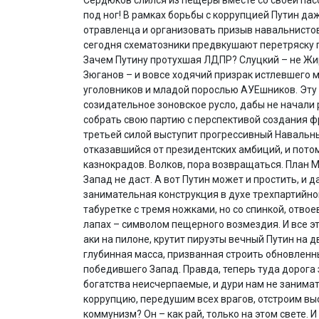
под ног! В рамках борьбы с коррупцией Путин д
отравленца и организовать призыв навальнисто
сегодня схематозники предвкушают перетряску г
Зачем Путину протухшая ЛДПР? Слуцкий – не Жи
Зюганов – и вовсе ходячий призрак истлевшего м
уголовников и младой порослью АУЕшников. Эту
созидательное зоновское русло, дабы не начали
собрать свою партию с перспективой создания фр
третьей силой выступит прогрессивный Навальны
отказавшийся от президентских амбиций, и пото
казнокрадов. Волков, пора возвращаться. План М
Запад не даст. А вот Путин может и простить, и 
занимательная конструкция в духе трехпартийн
табуретке с тремя ножками, но со спинкой, отв
лапах – символом пещерного возмездия. И все э
аки на пилоне, крутит пируэты вечный Путин на
глубинная масса, призванная строить обновленн
победившего Запад. Правда, теперь туда дорога 
богатства неисчерпаемые, и дури нам не занимат
коррупцию, передушим всех врагов, отстроим выс
коммунизм? Он – как рай, только на этом свете. 