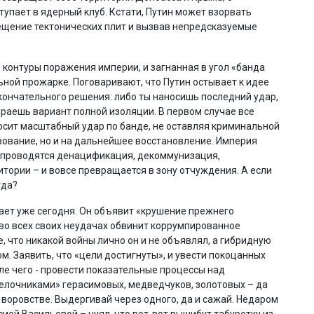
упает в ядерный клуб. Кстати, Путин может взорвать
ещение тектонических плит и вызвав непредсказуемые
 контуры поражения империи, и загнанная в угол «банда
ной прожарке. Поговаривают, что Путин остывает к идее
кончательного решения: либо ты наносишь последний удар,
раешь вариант полной изоляции. В первом случае все
носит масштабный удар по банде, не оставляя криминальной
твование, но и на дальнейшее восстановление. Империя
 проводятся денацификация, декоммунизация,
итории – и вовсе превращается в зону отчуждения. А если
гда?
екает уже сегодня. Он объявит «крушение прежнего
 во всех своих неудачах обвинит коррумпированное
 что никакой войны лично он и не объявлял, а гибридную
 Заявить, что «цели достигнуты», и увести покоцанных
ле чего - провести показательные процессы над
елочниками» герасимовых, медведчуков, золотовых – да
 воровстве. Выдергивай через одного, да и сажай. Недаром
ией Васильевой – чуял, что вот-вот вышибут табуретку из-