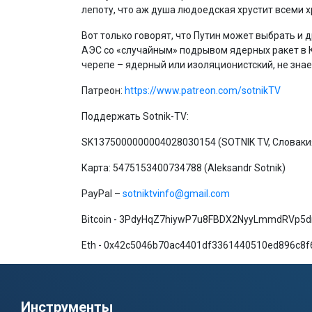
лепоту, что аж душа людоедская хрустит всеми х
Вот только говорят, что Путин может выбрать и 
АЭС со «случайным» подрывом ядерных ракет в К
черепе – ядерный или изоляционистский, не знае
Патреон:
https://www.patreon.com/sotnikTV
Поддержать Sotnik-TV:
SK1375000000004028030154 (SOTNIK TV, Словаки
Карта: 5475153400734788 (Aleksandr Sotnik)
PayPal –
sotniktvinfo@gmail.com
Bitcoin - 3PdyHqZ7hiywP7u8FBDX2NyyLmmdRVp5d
Eth - 0x42c5046b70ac4401df3361440510ed896c8f
Инструменты