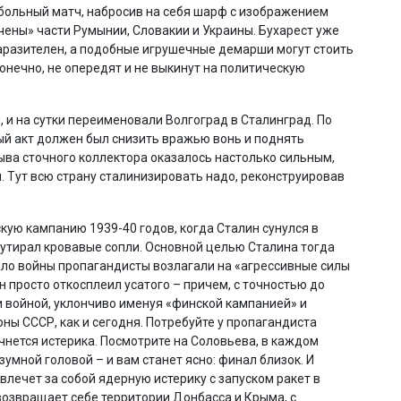
больный матч, набросив на себя шарф с изображением
чены» части Румынии, Словакии и Украины. Бухарест уже
аразителен, а подобные игрушечные демарши могут стоить
конечно, не опередят и не выкинут на политическую
, и на сутки переименовали Волгоград в Сталинград. По
ый акт должен был снизить вражью вонь и поднять
ыва сточного коллектора оказалось настолько сильным,
 Тут всю страну сталинизировать надо, реконструировав
кую кампанию 1939-40 годов, когда Сталин сунулся в
о утирал кровавые сопли. Основной целью Сталина тогда
ало войны пропагандисты возлагали на «агрессивные силы
он просто откосплеил усатого – причем, с точностью до
и войной, уклончиво именуя «финской кампанией» и
ны СССР, как и сегодня. Потребуйте у пропагандиста
ачнется истерика. Посмотрите на Соловьева, в каждом
мной головой – и вам станет ясно: финал близок. И
влечет за собой ядерную истерику с запуском ракет в
возвращает себе территории Донбасса и Крыма, с