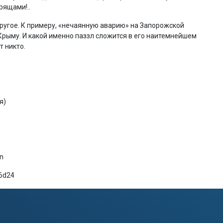
рящами!..
другое. К примеру, «нечаянную аварию» на Запорожской
рыму. И какой именно паззл сложится в его наитемнейшем
т никто.
я)
n
6d24