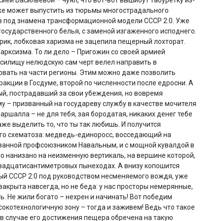
аже может выпустить из тюрьмы многострадального
в под знамена трансформационной модели СССР 2:0. Уже
осударственного белья, с заменой изгаженного исподнего.
рик, лобковая харизма не зацепила пещерный лохторат.
арксизма. То ли дело – Пригожин со своей армией
 силищу нелюдскую сам черт велел направить в
 рвать на части регионы. Этим можно даже позволить
акции в Госдуме, второй по численности после едросни. А
й, пострадавший за свои убеждения, но вовремя
му – призванный на государеву службу в качестве мочителя
аршалла – не для тебя, зая бородатая, никаких денег тебе
даже выделить то, что ты так любишь. И получится
ого схематоза: медведь-единоросс, восседающий на
оеванной профсоюзником Навальным, и с мощной кувалдой в
то нанизано на неизменную вертикаль, на вершине которой,
 двадцатисантиметровых пынеходах. А внизу копошится
ый СССР 2:0 под руководством несменяемого вождя, уже
закрыта навсегда, но не беда: у нас просторы немерянные,
ь. Не жили богато – нехрен и начинать! Вот победим
окотехнологичную зону – тогда и заживем! Ведь что такое
И в случае его достижения пещера обречена на такую