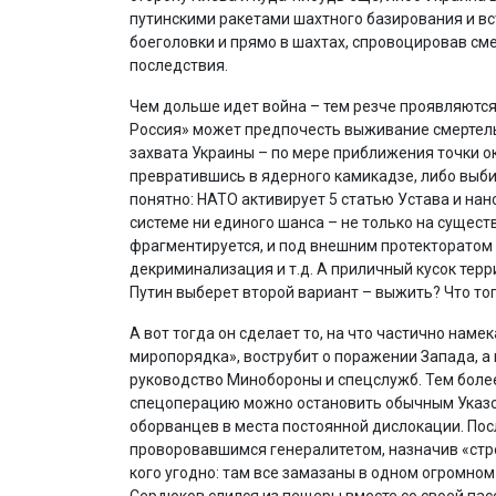
путинскими ракетами шахтного базирования и вст
боеголовки и прямо в шахтах, спровоцировав см
последствия.
Чем дольше идет война – тем резче проявляются
Россия» может предпочесть выживание смертель
захвата Украины – по мере приближения точки о
превратившись в ядерного камикадзе, либо выби
понятно: НАТО активирует 5 статью Устава и на
системе ни единого шанса – не только на сущес
фрагментируется, и под внешним протекторатом
декриминализация и т.д. А приличный кусок терр
Путин выберет второй вариант – выжить? Что то
А вот тогда он сделает то, на что частично нам
миропорядка», вострубит о поражении Запада, а
руководство Минобороны и спецслужб. Тем более,
спецоперацию можно остановить обычным Указом.
оборванцев в места постоянной дислокации. Пос
проворовавшимся генералитетом, назначив «стр
кого угодно: там все замазаны в одном огромном
Сердюков слился из пещеры вместе со своей пасс