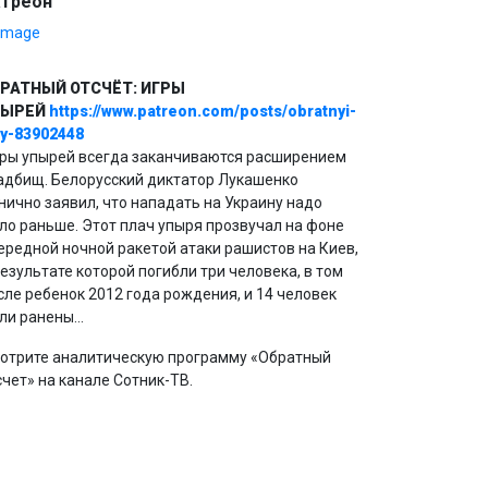
атреон
РАТНЫЙ ОТСЧЁТ: ИГРЫ
ПЫРЕЙ
https://www.patreon.com/posts/obratnyi-
ry-83902448
ры упырей всегда заканчиваются расширением
адбищ. Белорусский диктатор Лукашенко
нично заявил, что нападать на Украину надо
ло раньше. Этот плач упыря прозвучал на фоне
ередной ночной ракетой атаки рашистов на Киев,
результате которой погибли три человека, в том
сле ребенок 2012 года рождения, и 14 человек
ли ранены…
отрите аналитическую программу «Обратный
счет» на канале Сотник-ТВ.