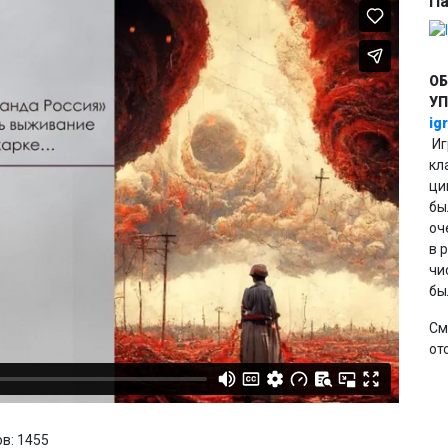
П
ОБ
У
ig
Иг
кл
ци
бы
оч
в 
чи
бы
См
от
в: 1455