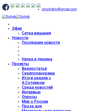
prsotniktv@gmail.com
Эфир
Сетка вещания
Новости
Последние новости
Наука и техника
Проекты
Видеостатья
Скрепопанорама
Итоги недели с
А.Сотником
Среда новостей
Интервью
Опросы
Мир о России
Проза дня
Материалы для патронов