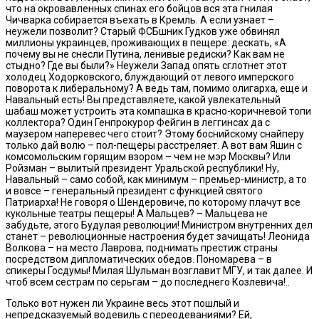
что на окровавленных спинах его бойцов вся эта гнилая
Чичварка собирается въехать в Кремль. А если узнает –
неужели позволит? Старый ФСБшник Гудков уже обвинял
миллионы украинцев, проживающих в пещере: дескать, «А
почему вы не снесли Путина, ленивые редиски? Как вам не
стыдно? Где вы были?» Неужели Запад опять сглотнет этот
холодец Ходорковского, блуждающий от левого имперского
поворота к либеральному? А ведь там, помимо олигарха, еще и
Навальный есть! Вы представляете, какой увлекательный
шабаш может устроить эта компашка в красно-коричневой топи
коллектора? Один Генпрокурор Фейгин в леггинсах да с
маузером наперевес чего стоит? Этому боснийскому снайперу
только дай волю – пол-пещеры расстреляет. А вот вам Яшин с
комсомольским горящим взором – чем не мэр Москвы? Или
Ройзман – вылитый президент Уральской республики! Ну,
Навальный – само собой, как минимум – премьер-министр, а то
и вовсе – генеральный президент с функцией святого
Патриарха! Не говоря о Шендеровиче, по которому плачут все
кукольные театры пещеры! А Мальцев? – Мальцева не
забудьте, этого Будулая революции! Министром внутренних дел
станет – революционные настроения будет зачищать! Леонида
Волкова – на место Лаврова, поднимать престиж страны
посредством дипломатических обедов. Пономарева – в
спикеры Госдумы! Милая Шульман возглавит МГУ, и так далее. И
чтоб всем сестрам по серьгам – до последнего Козлевича!..
Только вот нужен ли Украине весь этот пошлый и
непредсказуемый водевиль с переодеваниями? Ей,