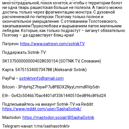
многострадальной, покоя хочется, и чтобы с территории болот
ни одна тварь рашистская больше не полезла. А такого можно
достичь только через фрагментацию монстра. С духовной
расчлененкой по-питерски. Поэтому только полное и
окончательное умерщвление. С отпеванием Толстоевского,
закапыванием Пушколюбова и вырыванием лапок маленьким
лебедям. Которые, как только подрастут – зиганут обязательно.
Поэтому – да здравствует блиц-крах!
Патреон:
https://www.patreon.com/sotnikTV
Поддержать Sotnik-TV:
SK1375000000004028030154 (SOTNIK TV, Словакия)
Карта: 5475153400734788 (Aleksandr Sotnik)
PayPal –
sotniktvinfo@gmail.com
Bitcoin - 3PdyHqZ7hiywP7u8FBDX2NyyLmmdRVp5dn
Eth - 0x42c5046b70ac4401df3361440510ed896c8f6d24
Подписывайтесь на аккаунт Sotnik-TV на Reddit:
https://www.reddit.com/user/SashaSotnik/
Mastodon:
https://mastodon.social/@SashaSotnik
Telegram-канал: t.me/sashasotniktv