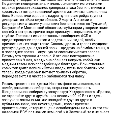
По данным пещерных аналитиков, основными источниками
страхов россиян оказались диверсии, атаки беспилотников и
«реальные» потери плешивой армии в затяжных позиционных
боях. Волосатики серьезно вздрогнули после рейда группы
диверсантов в Брянскую область 2 марта. А в связи с
регулярными атаками украинских беспилотников по Тульской,
Калужской и Московской областям, глубинарии ускорили поиск
корней, к которым срочно надо прильнуть, зарывшись еще
глубже. Тревожат их и постоянные сообщения ФСБ о
предотвращении терактов и задержании людей, якобы
причастных к их подготовке. Словом, дрожь и трепет смущают
русскую душу, до недавней поры – щедрую на бомбометания, а
в последнее время – опухшую от систематических запоев.
Потому что страшно и опасно. И это еще повторялка не
прилетела к 9 мая, а ведь она обещает накрыть собой, аки
медным тазом, всю победобесную благодать! Воинственные
совки так долго вопили «Путин, введи, пусть все боятся», что
теперь, когда бумеранг вот-вот прилетит обратно,
переодеваются в чистое и забиваются под лавку.
Режим трясет не по-детски. На этом фоне оживляется, как
зомби, рашистская либерота, открывая гнилую пасть
Шендеровича и собирая тусовку вокруг Ходорковского. «Братва,
не стреляйте друг в друга!» - как пелось в 90-е? Вот и здесь
зазвучали заклинания: «не нападайте друг на друга в
публичном поле, вам нечего делить, кроме кресел в
правительстве, которые еще не освобождены, но мы на это так
надеемся! ВСУ, поднажми немного!..» А Залужный-то и не знает,