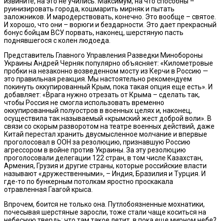
извините, на это не учились. Максимум, на что способны –
руинизировать города, кошмарить мирняк и пытать
заложников. И мародерствовать, конечно. Это вообще – святое.
И хорошо, что они – ворюги и бездарности. Это дает прекрасный
бонус бойцам ВСУ порвать, наконец, шерстяную пасть
поднявшегося с колен людоеда.
Представитель Главного Управления Разведки Минобороны
Украины Андрей Черняк популярно объясняет: «Километровые
пробки на незаконно возведенном мосту из Керчи в Россию —
это правильная реакция. Мы настоятельно рекомендуем
покинуть оккупированный Крым, пока такая опция еще есть». И
добавляет: «Врага нужно отрезать от Крыма – сделать так,
чтобы Россия не смогла использовать временно
оккупированный полуостров в военных целях и, наконец,
осуществила так называемый «крымский жест доброй воли». В
связи со скорым разворотом на театре военных действий, даже
Китай перестал хранить двусмысленное молчание и впервые
проголосовал в ООН за резолюцию, признавшую Россию
агрессором в войне против Украины. За эту резолюцию
проголосовали делегации 122 стран, в том числе Казахстан,
Армения, Грузия и другие страны, которые российские власти
называют «дружественными», – Индия, Бразилия и Турция. И
где-то по бункерным потолкам яростно проскакала
отравленная Гаагой крыса.
Впрочем, боится не только она. Путлобоязненные мохнатики,
почесывая шерстяные заросли, тоже стали чаще коситься на
небесную твердь: что там такое летит, в пока еще мирном небе?