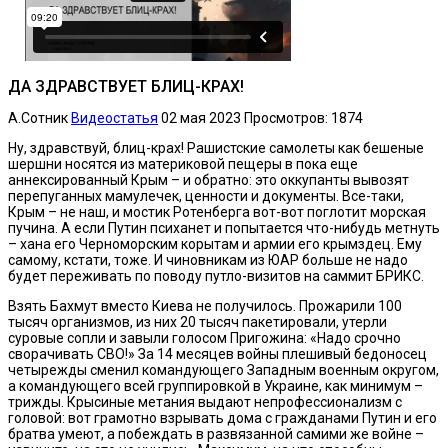
ДА ЗДРАВСТВУЕТ БЛИЦ-КРАХ!
А.Сотник
Видеостатья
02 мая 2023
Просмотров: 1874
Ну, здравствуй, блиц-крах! Рашистские самолеты как бешеные
шершни носятся из материковой пещеры в пока еще
аннексированный Крым – и обратно: это оккупанты вывозят
перепуганных мамулечек, ценности и документы. Все-таки,
Крым – не наш, и мостик Ротенберга вот-вот поглотит морская
пучина. А если Путин психанет и попытается что-нибудь метнуть
– хана его Черноморским корытам и армии его крымздец. Ему
самому, кстати, тоже. И чиновникам из ЮАР больше не надо
будет переживать по поводу путло-визитов на саммит БРИКС.
Взять Бахмут вместо Киева не получилось. Прожарили 100
тысяч организмов, из них 20 тысяч пакетировали, утерли
суровые сопли и завыли голосом Пригожина: «Надо срочно
сворачивать СВО!» За 14 месяцев войны плешивый бедоносец
четырежды сменил командующего Западным военным округом,
а командующего всей группировкой в Украине, как минимум –
трижды. Крысиные метания выдают непрофессионализм с
головой: вот грамотно взрывать дома с гражданами Путин и его
братва умеют, а побеждать в развязанной самими же войне –