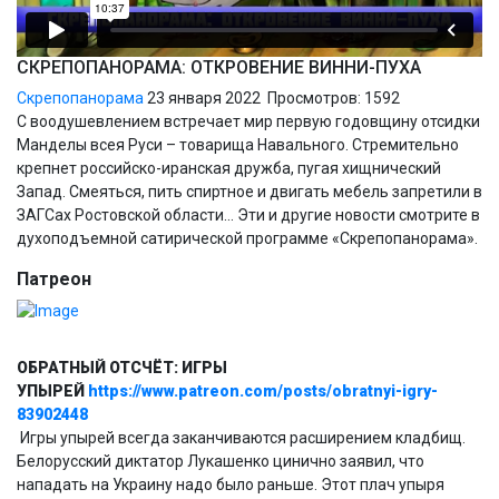
СКРЕПОПАНОРАМА: ОТКРОВЕНИЕ ВИННИ-ПУХА
Скрепопанорама
23 января 2022
Просмотров: 1592
С воодушевлением встречает мир первую годовщину отсидки
Манделы всея Руси – товарища Навального. Стремительно
крепнет российско-иранская дружба, пугая хищнический
Запад. Смеяться, пить спиртное и двигать мебель запретили в
ЗАГСах Ростовской области… Эти и другие новости смотрите в
духоподъемной сатирической программе «Скрепопанорама».
Патреон
ОБРАТНЫЙ ОТСЧЁТ: ИГРЫ
УПЫРЕЙ
https://www.patreon.com/posts/obratnyi-igry-
83902448
Игры упырей всегда заканчиваются расширением кладбищ.
Белорусский диктатор Лукашенко цинично заявил, что
нападать на Украину надо было раньше. Этот плач упыря