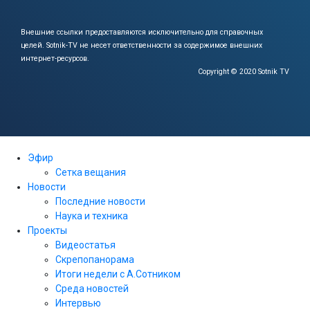
Внешние ссылки предоставляются исключительно для справочных
целей.
Sotnik-TV не несет ответственности за содержимое внешних
интернет-ресурсов.
Copyright © 2020 Sotnik TV
Эфир
Сетка вещания
Новости
Последние новости
Наука и техника
Проекты
Видеостатья
Скрепопанорама
Итоги недели с А.Сотником
Среда новостей
Интервью