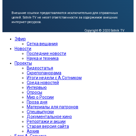
Внешние ссылки предоставляются исключительно для справочных
целей.
Sotnik-TV не несет ответственности за содержимое внешних
интернет-ресурсов.
Copyright © 2020 Sotnik TV
Эфир
Сетка вещания
Новости
Последние новости
Наука и техника
Проекты
Видеостатья
Скрепопанорама
Итоги недели с А.Сотником
Среда новостей
Интервью
Опросы
Мир о России
Проза дня
Материалы для патронов
Спецвыпуски
Документальное кино
Репортажи и акции
Старая версия сайта
Архив
Блог А. Сотника