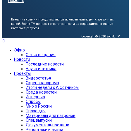
Помощь
Внешние ссылки предоставляются исключительно для справочных
целей.
Sotnik-TV не несет ответственности за содержимое внешних
интернет-ресурсов.
Copyright © 2020 Sotnik TV
Эфир
Сетка вещания
Новости
Последние новости
Наука и техника
Проекты
Видеостатья
Скрепопанорама
Итоги недели с А.Сотником
Среда новостей
Интервью
Опросы
Мир о России
Проза дня
Материалы для патронов
Спецвыпуски
Документальное кино
Репортажи и акции